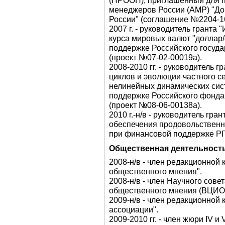
(ПРООН), приглашенный для п
менеджеров России (АМР) "До
России" (соглашение №2204-16
2007 г. - руководитель грант
курса мировых валют "доллар
поддержке Российского госуда
(проект №07-02-00019а).
2008-2010 гг. - руководитель
циклов и эволюции частного с
нелинейных динамических сис
поддержке Российского фонд
(проект №08-06-00138а).
2010 г.-н/в - руководитель гр
обеспечения продовольственн
при финансовой поддержке РГ
Общественная деятельность
2008-н/в - член редакционной
общественного мнения".
2008-н/в - член Научного сове
общественного мнения (ВЦИО
2009-н/в - член редакционной
ассоциации".
2009-2010 гг. - член жюри IV 