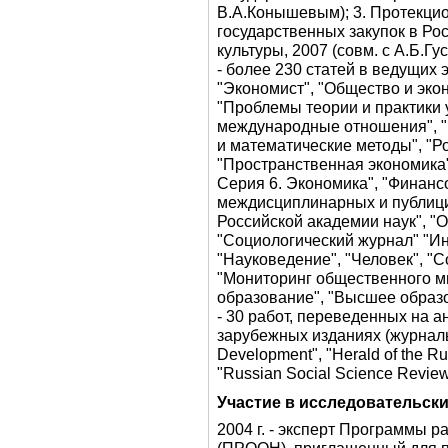
В.А.Конышевым); 3. Протекцио
государственных закупок в Рос
культуры, 2007 (совм. с А.Б.Г
- более 230 статей в ведущих
"Экономист", "Общество и эко
"Проблемы теории и практики 
международные отношения", 
и математические методы", "Р
"Пространственная экономика"
Серия 6. Экономика", "Финансо
междисциплинарных и публици
Российской академии наук", "
"Социологический журнал" "И
"Науковедение", "Человек", "
"Мониторинг общественного мн
образование", "Высшее образо
- 30 работ, переведенных на а
зарубежных изданиях (журналы
Development", "Herald of the R
"Russian Social Science Review"
Участие в исследовательски
2004 г. - эксперт Программы 