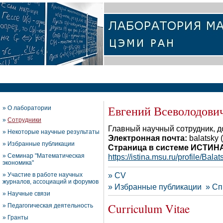
Евгений Всеволодови
»
О лаборатории
»
Сотрудники
Главный научный сотрудник, д
»
Некоторые научные результаты
Электронная почта:
balatsky (
»
Избранные публикации
Страница в системе ИСТИН
»
Семинар "Математическая
https://istina.msu.ru/profile/Bala
экономика"
»
CV
»
Участие в работе научных
журналов, ассоциаций и форумов
»
Избранные публикации
»
Сп
»
Научные связи
Curriculum Vitae
»
Педагогическая деятельность
»
Гранты