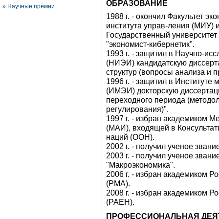
ОБРАЗОВАНИЕ
»
Научные премии
1988 г. - окончил Факультет э
института управ-ления (МИУ) 
Государственный университет 
"экономист-кибернетик".
1993 г. - защитил в Научно-и
(НИЭИ) кандидатскую диссерт
структур (вопросы анализа и п
1996 г. - защитил в Институт
(ИМЭИ) докторскую диссертац
переходного периода (методо
регулирования)".
1997 г. - избран академиком
(МАИ), входящей в Консульта
наций (ООН).
2002 г. - получил ученое зван
2003 г. - получил ученое зван
"Макроэкономика".
2006 г. - избран академиком 
(РМА).
2008 г. - избран академиком 
(РАЕН).
ПРОФЕССИОНАЛЬНАЯ ДЕЯ