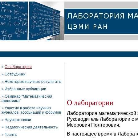
»
О лаборатории
»
Сотрудники
»
Некоторые научные результаты
»
Избранные публикации
»
Семинар "Математическая
О лаборатории
экономика"
»
Участие в работе научных
журналов, ассоциаций и форумов
Лаборатория математической э
Руководитель Лаборатории с м
»
Научные связи
Меерович Полтерович.
»
Педагогическая деятельность
В настоящее время в Лаборатор
»
Гранты