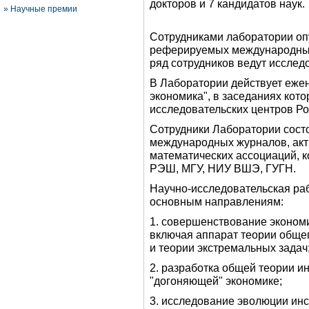
докторов и 7 кандидатов наук.
»
Научные премии
Сотрудниками лаборатории опу
реферируемых международных 
ряд сотрудников ведут исслед
В Лаборатории действует еже
экономика", в заседаниях кот
исследовательских центров Ро
Сотрудники Лаборатории состо
международных журналов, акти
математических ассоциаций, к
РЭШ, МГУ, НИУ ВШЭ, ГУГН.
Научно-исследовательская ра
основным направлениям:
1. совершенствование эконом
включая аппарат теории общег
и теории экстремальных задач
2. разработка общей теории и
"догоняющей" экономике;
3. исследование эволюции инс